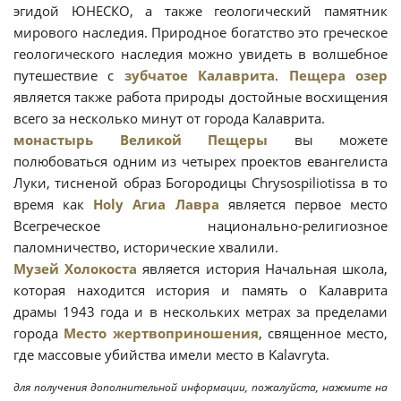
эгидой ЮНЕСКО, а также геологический памятник
мирового наследия. Природное богатство это греческое
геологического наследия можно увидеть в волшебное
путешествие с
зубчатое Калаврита
.
Пещера озер
является также работа природы достойные восхищения
всего за несколько минут от города Калаврита.
монастырь Великой Пещеры
вы можете
полюбоваться одним из четырех проектов евангелиста
Луки, тисненой образ Богородицы Chrysospiliotissa в то
время как
Holy Агиа Лавра
является первое место
Всегреческое национально-религиозное
паломничество, исторические хвалили.
Музей Холокоста
является история Начальная школа,
которая находится история и память о Калаврита
драмы 1943 года и в нескольких метрах за пределами
города
Место жертвоприношения
, священное место,
где массовые убийства имели место в Kalavryta.
для получения дополнительной информации, пожалуйста, нажмите на