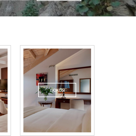
люксы