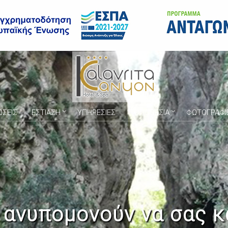
ΩΣΕΙΣ
ΕΣΤΙΑΣΗ
ΥΠΗΡΕΣΙΕΣ
ΤΟΠΟΘΕΣΙΑ
ΦΩΤΟΓΡΑΦΙ
 ανυπομονούν να σας κ