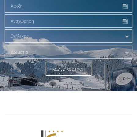
Ενήλικες
Δωμάτια
κάντε κράτηση