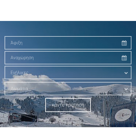
Ενήλικες
Δωμάτια
κάντε κράτηση