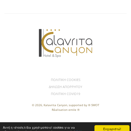
ΠΟΛΙΤΙΚΉ COOKIES
ΔΉΛΩΣΗ ΑΠΟΡΡΉΤΟΥ
ΠΟΛΙΤΙΚΉ COVID19
© 2026, Kalavrita Canyon,
supported by ® SWOT
Réalisation emile ®
Αυτή η ιστοσελίδα χρησιμοποιεί cookies για να
Ευχαριστώ!