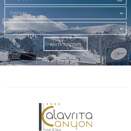
Ενήλικες
Δωμάτια
κάντε κράτηση